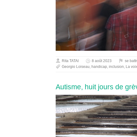
Rita TATAI
8 août 2023
se batt
Georgio Loiseau
,
handicap
,
inclusion
,
La voi
Autisme, huit jours de grè