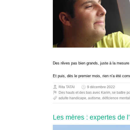
Des rêves pas bien grands, juste à la mesure 
Et puis, dès le premier mois, rien n’a été 
Rita TATAI
9 décembre 2022
Des hauts et des bas avec Karim
,
se battre p
adulte handicape
,
autisme
,
déficience menta
Les mères : expertes de 