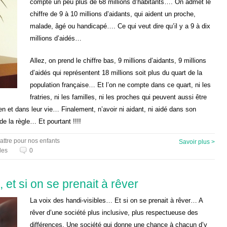
compte un peu plus de 68 millions d’habitants…. On admet le
chiffre de 9 à 10 millions d’aidants, qui aident un proche,
malade, âgé ou handicapé…. Ce qui veut dire qu’il y a 9 à dix
millions d’aidés…
Allez, on prend le chiffre bas, 9 millions d’aidants, 9 millions
d’aidés qui représentent 18 millions soit plus du quart de la
population française… Et l’on ne compte dans ce quart, ni les
fratries, ni les familles, ni les proches qui peuvent aussi être
ien et dans leur vie… Finalement, n’avoir ni aidant, ni aidé dans son
de la règle… Et pourtant !!!!
attre pour nos enfants
Savoir plus >
les
0
 et si on se prenait à rêver
La voix des handi-visibles… Et si on se prenait à rêver… A
rêver d’une société plus inclusive, plus respectueuse des
différences. Une société qui donne une chance à chacun d’y