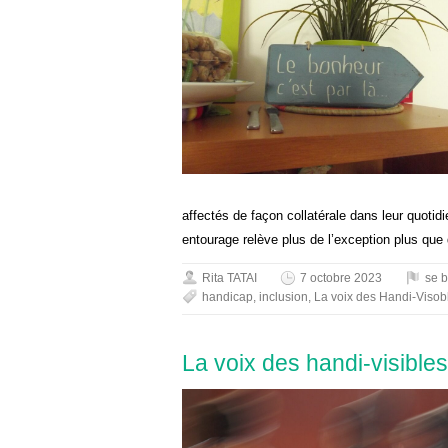
affectés de façon collatérale dans leur quotid
entourage relève plus de l’exception plus que 
Rita TATAI
7 octobre 2023
se b
handicap
,
inclusion
,
La voix des Handi-Visob
La voix des handi-visibles,