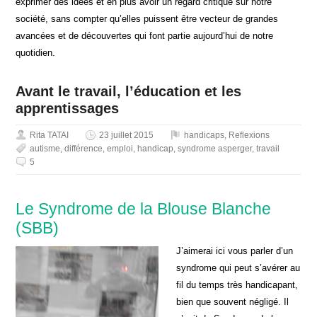
exprimer des idées et en plus avoir un regard critique sur notre
société, sans compter qu’elles puissent être vecteur de grandes
avancées et de découvertes qui font partie aujourd’hui de notre
quotidien.
Avant le travail, l’éducation et les
apprentissages
Rita TATAI
23 juillet 2015
handicaps
,
Reflexions
autisme
,
différence
,
emploi
,
handicap
,
syndrome asperger
,
travail
5
Le Syndrome de la Blouse Blanche
(SBB)
J’aimerai ici vous parler d’un
syndrome qui peut s’avérer au
fil du temps très handicapant,
bien que souvent négligé. Il