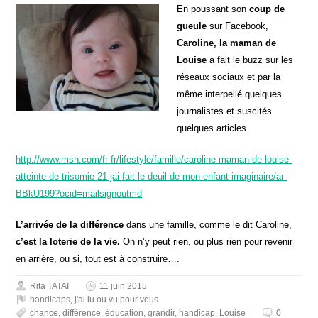
En poussant son
coup de
gueule
sur Facebook,
Caroline, la maman de
Louise
a fait le buzz sur les
réseaux sociaux et par la
même interpellé quelques
journalistes et suscités
quelques articles.
http://www.msn.com/fr-fr/lifestyle/famille/caroline-maman-de-louise-
atteinte-de-trisomie-21-jai-fait-le-deuil-de-mon-enfant-imaginaire/ar-
BBkU199?ocid=mailsignoutmd
L’arrivée de la différence
dans une famille, comme le dit Caroline,
c’est la loterie de la vie.
On n’y peut rien, ou plus rien pour revenir
en arrière, ou si, tout est à construire….
Rita TATAI
11 juin 2015
handicaps
,
j'ai lu ou vu pour vous
chance
,
différence
,
éducation
,
grandir
,
handicap
,
Louise
0