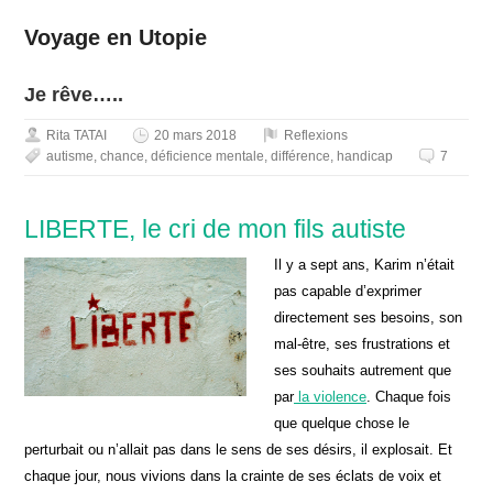
Voyage en Utopie
Je rêve…..
Rita TATAI
20 mars 2018
Reflexions
autisme
,
chance
,
déficience mentale
,
différence
,
handicap
7
LIBERTE, le cri de mon fils autiste
Il y a sept ans, Karim n’était
pas capable d’exprimer
directement ses besoins, son
mal-être, ses frustrations et
ses souhaits autrement que
par
la violence
. Chaque fois
que quelque chose le
perturbait ou n’allait pas dans le sens de ses désirs, il explosait. Et
chaque jour, nous vivions dans la crainte de ses éclats de voix et