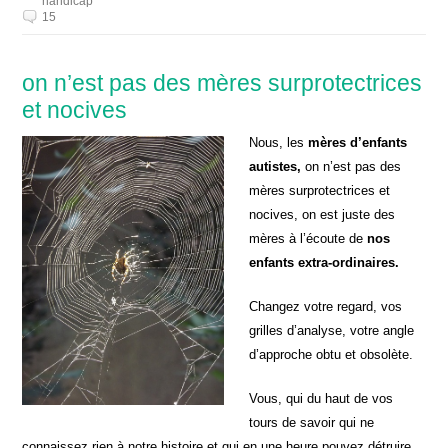
handicap
15
on n’est pas des mères surprotectrices
et nocives
Nous, les
mères d’enfants
autistes,
on n’est pas des
mères surprotectrices et
nocives, on est juste des
mères à l’écoute de
nos
enfants extra-ordinaires.
Changez votre regard, vos
grilles d’analyse, votre angle
d’approche obtu et obsolète.
Vous, qui du haut de vos
tours de savoir qui ne
connaissez rien à notre histoire et qui en une heure pouvez détruire