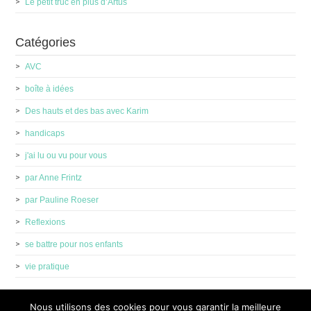
Le petit truc en plus d’Artus
Catégories
AVC
boîte à idées
Des hauts et des bas avec Karim
handicaps
j'ai lu ou vu pour vous
par Anne Frintz
par Pauline Roeser
Reflexions
se battre pour nos enfants
vie pratique
Nous utilisons des cookies pour vous garantir la meilleure