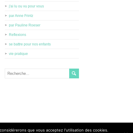
j'ai lu ou vu pour vous
par Anne Frintz
par Pauline Roeser
Reflexions
se battre pour nos enfants
vie pratique
 considérerons que vous acceptez l'utilisation des cookies.