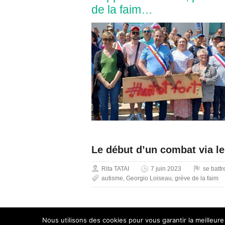
de la faim…
Le début d’un combat via l
Rita TATAI
7 juin 2023
se battr
autisme
,
Georgio Loiseau
,
grève de la faim
Nous utilisons des cookies pour vous garantir la meilleure