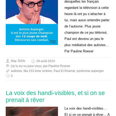
desquelles les français
regardant la télévision à cette
heure là ont pu s’attacher à
lui, mais aussi entendre parler
de l’autisme. Plus jeune
champion de ce jeu télévisé,
Paul est devenu un peu le
plus médiatisé des autistes…
Par Pauline Roeser
Rita TATAI
29 août 2023
j'ai lu ou vu pour vous
,
par Pauline Roeser
autisme
,
Ma 153 ème victoire
,
Paul El Kharrat
,
syndrome asperger
0
La voix des handi-visibles, et si on se
prenait à rêver
La voix des handi-visibles…
Et si on se prenait à rêver… A