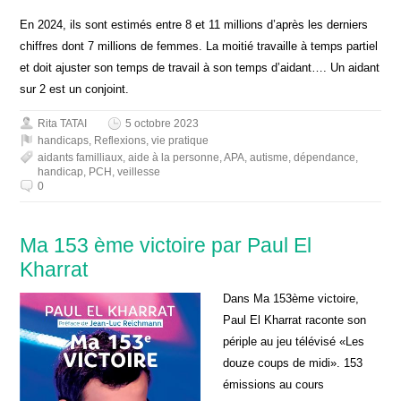
En 2024, ils sont estimés entre 8 et 11 millions d’après les derniers
chiffres dont 7 millions de femmes. La moitié travaille à temps partiel
et doit ajuster son temps de travail à son temps d’aidant…. Un aidant
sur 2 est un conjoint.
Rita TATAI
5 octobre 2023
handicaps
,
Reflexions
,
vie pratique
aidants familliaux
,
aide à la personne
,
APA
,
autisme
,
dépendance
,
handicap
,
PCH
,
veillesse
0
Ma 153 ème victoire par Paul El
Kharrat
Dans Ma 153ème victoire,
Paul El Kharrat raconte son
périple au jeu télévisé «Les
douze coups de midi». 153
émissions au cours