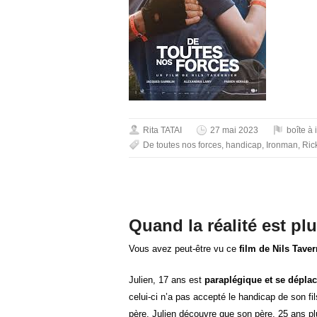
Rita TATAI
27 mai 2023
boîte à
De toutes nos forces
,
handicap
,
Ironman
,
Ric
Quand la réalité est plu
Vous avez peut-être vu ce
film de Nils Tavern
Julien, 17 ans est
paraplégique et se déplace
celui-ci n’a pas accepté le handicap de son fils
père. Julien découvre que son père, 25 ans plus