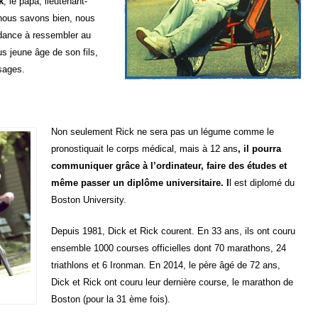
k
, le papa, lieutenant-
 nous savons bien, nous
dance à ressembler au
us jeune âge de son fils,
ssages.
Non seulement Rick ne sera pas un légume comme le
pronostiquait le corps médical, mais à 12 ans
, il pourra
communiquer grâce à l’ordinateur, faire des études et
même passer un diplôme universitaire. I
l est diplomé du
Boston University.
Depuis 1981, Dick et Rick courent. En 33 ans, ils ont couru
ensemble 1000 courses officielles dont 70 marathons, 24
triathlons et 6 Ironman. En 2014, le père âgé de 72 ans,
Dick et Rick ont couru leur dernière course, le marathon de
Boston (pour la 31 ème fois).