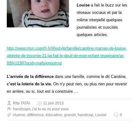
Louise
a fait le buzz sur les
réseaux sociaux et par la
même interpellé quelques
journalistes et suscités
quelques articles.
http://www.msn.com/fr-fr/lifestyle/famille/caroline-maman-de-louise-
atteinte-de-trisomie-21-jai-fait-le-deuil-de-mon-enfant-imaginaire/ar-
BBkU199?ocid=mailsignoutmd
L’arrivée de la différence
dans une famille, comme le dit Caroline,
c’est la loterie de la vie.
On n’y peut rien, ou plus rien pour revenir
en arrière, ou si, tout est à construire….
Rita TATAI
11 juin 2015
handicaps
,
j'ai lu ou vu pour vous
chance
,
différence
,
éducation
,
grandir
,
handicap
,
Louise
0