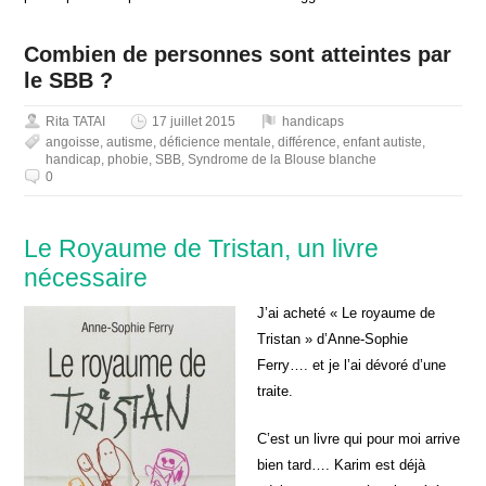
Combien de personnes sont atteintes par
le SBB ?
Rita TATAI
17 juillet 2015
handicaps
angoisse
,
autisme
,
déficience mentale
,
différence
,
enfant autiste
,
handicap
,
phobie
,
SBB
,
Syndrome de la Blouse blanche
0
Le Royaume de Tristan, un livre
nécessaire
J’ai acheté « Le royaume de
Tristan » d’Anne-Sophie
Ferry…. et je l’ai dévoré d’une
traite.
C’est un livre qui pour moi arrive
bien tard…. Karim est déjà