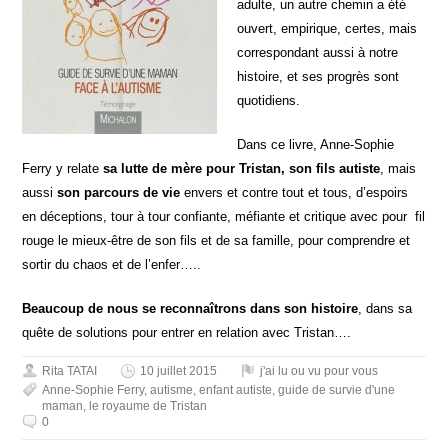
adulte, un autre chemin a été
ouvert, empirique, certes, mais
correspondant aussi à notre
histoire, et ses progrès sont
quotidiens.
Dans ce livre, Anne-Sophie
Ferry y relate
sa lutte de mère pour Tristan, son fils autiste
, mais
aussi
son parcours de vie
envers et contre tout et tous, d’espoirs
en déceptions, tour à tour confiante, méfiante et critique avec pour fil
rouge le mieux-être de son fils et de sa famille, pour comprendre et
sortir du chaos et de l’enfer…..
Beaucoup de nous se reconnaîtrons dans son histoire
, dans sa
quête de solutions pour entrer en relation avec Tristan….
Rita TATAI
10 juillet 2015
j'ai lu ou vu pour vous
Anne-Sophie Ferry
,
autisme
,
enfant autiste
,
guide de survie d'une
maman
,
le royaume de Tristan
0