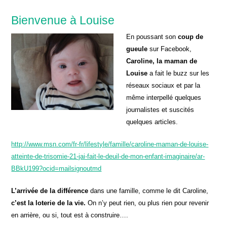
Bienvenue à Louise
En poussant son
coup de
gueule
sur Facebook,
Caroline, la maman de
Louise
a fait le buzz sur les
réseaux sociaux et par la
même interpellé quelques
journalistes et suscités
quelques articles.
http://www.msn.com/fr-fr/lifestyle/famille/caroline-maman-de-louise-
atteinte-de-trisomie-21-jai-fait-le-deuil-de-mon-enfant-imaginaire/ar-
BBkU199?ocid=mailsignoutmd
L’arrivée de la différence
dans une famille, comme le dit Caroline,
c’est la loterie de la vie.
On n’y peut rien, ou plus rien pour revenir
en arrière, ou si, tout est à construire….