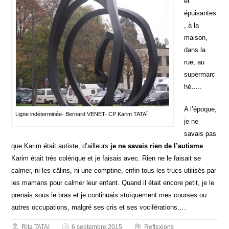
et
épuisantes
, à la
maison,
dans la
rue, au
supermarc
hé…..
A l’époque,
Ligne indéterminée- Bernard VENET- CP Karim TATAÏ
je ne
savais pas
que Karim était autiste, d’ailleurs
je ne savais rien de l’autisme
.
Karim était très colérique et je faisais avec. Rien ne le faisait se
calmer, ni les câlins, ni une comptine, enfin tous les trucs utilisés par
les mamans pour calmer leur enfant. Quand il était encore petit, je le
prenais sous le bras et je continuais stoïquement mes courses ou
autres occupations, malgré ses cris et ses vociférations….
Rita TATAI
6 septembre 2015
Reflexions