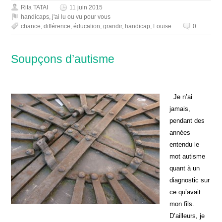
Rita TATAI
11 juin 2015
handicaps
,
j'ai lu ou vu pour vous
chance
,
différence
,
éducation
,
grandir
,
handicap
,
Louise
0
Soupçons d’autisme
Je n’ai
jamais,
pendant des
années
entendu le
mot autisme
quant à un
diagnostic sur
ce qu’avait
mon fils.
D’ailleurs, je