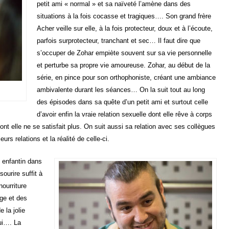
petit ami « normal » et sa naïveté l’amène dans des
situations à la fois cocasse et tragiques…. Son grand frère
Acher veille sur elle, à la fois protecteur, doux et à l’écoute,
parfois surprotecteur, tranchant et sec… Il faut dire que
s’occuper de Zohar empiète souvent sur sa vie personnelle
et perturbe sa propre vie amoureuse. Zohar, au début de la
série, en pince pour son orthophoniste, créant une ambiance
ambivalente durant les séances… On la suit tout au long
des épisodes dans sa quête d’un petit ami et surtout celle
d’avoir enfin la vraie relation sexuelle dont elle rêve à corps
t elle ne se satisfait plus. On suit aussi sa relation avec ses collègues
urs relations et la réalité de celle-ci.
 enfantin dans
ourire suffit à
nourriture
nge et des
 la jolie
lui…. La