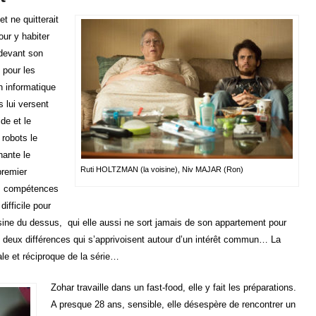
t ne quitterait
our y habiter
 devant son
 pour les
n informatique
 lui versent
de et le
robots le
ante le
Ruti HOLTZMAN (la voisine), Niv MAJAR (Ron)
premier
s compétences
difficile pour
oisine du dessus, qui elle aussi ne sort jamais de son appartement pour
 deux différences qui s’apprivoisent autour d’un intérêt commun… La
ale et réciproque de la série…
Zohar travaille dans un fast-food, elle y fait les préparations.
A presque 28 ans, sensible, elle désespère de rencontrer un