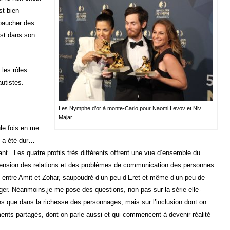
st bien
mbaucher des
est dans son
 les rôles
autistes.
Les Nymphe d’or à monte-Carlo pour Naomi Levov et Niv
Majar
le fois en me
 a été dur…
tant.. Les quatre profils très différents offrent une vue d’ensemble du
éhension des relations et des problèmes de communication des personnes
t, entre Amit et Zohar, saupoudré d’un peu d’Eret et même d’un peu de
ger. Néanmoins,je me pose des questions, non pas sur la série elle-
ns que dans la richesse des personnages, mais sur l’inclusion dont on
ments partagés, dont on parle aussi et qui commencent à devenir réalité