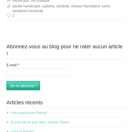
handicaps
,
vie pratique
adulte handicape
,
autisme
,
dentiste
,
réseau Handident
,
soins
dentaires handicap
2
Abonnez-vous au blog pour ne rater aucun article
!
E-mail
*
Articles récents
Une place pour Pierrot
je suis né un jour bleu, Daniel Tamet
Golo et Ritchie