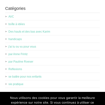
Catégories
AVC
boîte à idées
Des hauts et des bas avec Karim
handicaps
j'ai lu ou vu pour vous
par Anne Frintz
par Pauline Roeser
Reflexions
se battre pour nos enfants
vie pratique
Nous utilisons des cookies pour vous garantir la meilleure
expérience sur notre site. Si vous continuez à utiliser ce