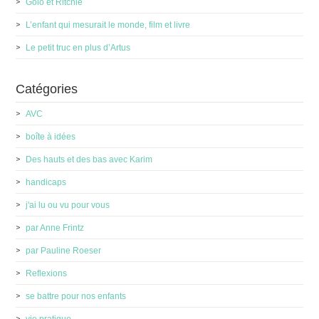
Golo et Ritchie
L’enfant qui mesurait le monde, film et livre
Le petit truc en plus d’Artus
Catégories
AVC
boîte à idées
Des hauts et des bas avec Karim
handicaps
j'ai lu ou vu pour vous
par Anne Frintz
par Pauline Roeser
Reflexions
se battre pour nos enfants